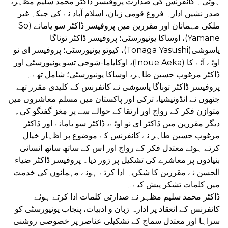
ہوئی۔ کانفرنس کی صدارت پروفیسر ڈاکٹر محمد سلیم مظہر،
صدر نشیں ادارہ فروغ قومی زبان، اسلام آباد نے کی جبکہ غیر
ملکی مہمانان اور مقررین میں پروفیسر ڈاکٹر سو یامانے (So
Yamane)، اوساکا یونیورسٹی؛ پروفیسر ڈاکٹر توناگا
یاسوشی(Tonaga Yasushi)، کیوتو یونیورسٹی؛ پروفیسر ای نو
اوئے آئے کا (Inoue Aeka)، اوکایاما-شوجی تسو یونیورسٹی اور
ڈاکٹر مرغوب حسین طاہر، اوساکا یونیورسٹی؛ شامل تھے۔
پروفیسر ڈاکٹر توناگا یاسوشی نے کانفرنس کے کلیدی مقرر تھے
جنھوں نے انڈونیشیا، ترکی اور پاکستان میں مسلم معاشروں میں
متوازن فکر کے رواج اور ارتقا کے حوالے سے پر مغز گفتگو کی۔
دیگر مقررین میں ڈاکٹر ای نو اوئے، ڈاکٹر سو یامانے اور ڈاکٹر
مرغوب حسین طاہر نے کانفرنس کے موضوع پر اظہار خیال
کرتے ہوئے معتدل فکر کے رواج اور اس کے ساتھ ساتھ انسانی
بنیادوں پر معاشرے کی تشکیل پر زور دیا۔ پروفیسر ڈاکٹر ضیاء
الحسن نے مقررین کا شکریہ ادا کرتے ہوئے مہمانوں کی خدمت
میں کلمات تشکر پیش کیے۔
ڈاکٹر محمد سلیم مظہر نے صدارتی کلمات ادا کرتے ہوئے
کانفرنس کے انعقاد پر ادارہ زبان و ادبیات، پنجاب یونیورسٹی کو
سراہا اور معتدل سماج کے تشکیلی عناصر پر خصوصی روشنی