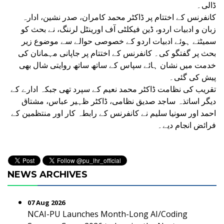
ڈالی۔
کانفرنس کے اختتام پر ڈاکٹر محمد کامران، صدر نشین، ادارہ
زبان و ادبیات اردو، ڈین فیکلٹی آف اورینٹل لرننگ، نے بحث کو
سمیٹتے ہوئے ادبیات اردو کے خصوصی حوالے سے موضوع زیر
بحث پر گفتگو کی۔ کانفرنس کے اختتام پر جاپانی مہمانان کی
خدمت میں نشان ہائے سپاس کے ساتھ ساتھ روایتی شال بھی
پیش کی گئی۔
تقریب کی نظامت ڈاکٹر محمد نعیم کے سپرد تھی جبکہ ادارے کے
دیگر اساتذہ ساجد صدیق نظامی، ڈاکٹر ظہیر عباس، مشتاق
احمد اور سونیا سلیم نے کانفرنس کے رابطہ کار اور منتظمین کے
فرائض انجام دیے۔
NEWS ARCHIVES
07 Aug 2026
NCAI-PU Launches Month-Long AI/Coding