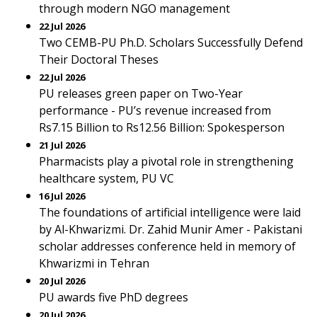
through modern NGO management
22 Jul 2026
Two CEMB-PU Ph.D. Scholars Successfully Defend
Their Doctoral Theses
22 Jul 2026
PU releases green paper on Two-Year
performance - PU’s revenue increased from
Rs7.15 Billion to Rs12.56 Billion: Spokesperson
21 Jul 2026
Pharmacists play a pivotal role in strengthening
healthcare system, PU VC
16 Jul 2026
The foundations of artificial intelligence were laid
by Al-Khwarizmi. Dr. Zahid Munir Amer - Pakistani
scholar addresses conference held in memory of
Khwarizmi in Tehran
20 Jul 2026
PU awards five PhD degrees
20 Jul 2026