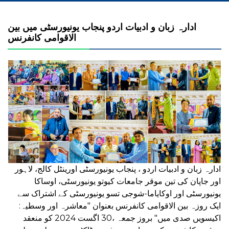
ادارہ زبان و ادبیات اردو پنجاب یونیورسٹی میں بین
الاقوامی کانفرنس
ادارہ زبان و ادبیات اردو ، پنجاب یونیورسٹی اورینٹل کالج، لاہور
اور جاپان کی تین موقر جامعات کیوتو یونیورسٹی، اوساکا
یونیورسٹی اور اوکایاما-شوجی تسو یونیورسٹی کے اشتراک سے
ایک روزہ بین الاقوامی کانفرنس بعنوان "معاشرہ اور وسطیہ:
اکیسویں صدی میں" بروز جمعہ ،30 اگست 2024 کو منعقد