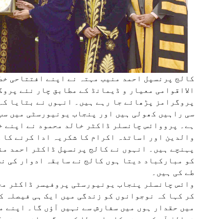
کالج پرنسپل احمد منیب مہتہ نے اپنے افتتاحی خط
الااقوامی معیار و ڈیمانڈ کے مطابق چار نئے پروگ
پروگرامز پڑھائے جا رہے ہیں۔ انہوں نے بتایا کہ
سی راہیں کھولی ہیں اور پنجاب یونیورسٹی میں سب
ہے۔ پرووائس چانسلر ڈاکٹر خالد محمود نے اپنے خ
والدین اور اساتذہ اکرام کا شکریہ ادا کرنے کا کہ
پہنچے ہیں۔ انہوں نے کالج پرنسپل ڈاکٹر احمد منی
کو مبارکباد دیتا ہوں کالج نے سابقہ ادوار کی نس
طے کی ہیں۔
وائس چانسلر پنجاب یونیورسٹی پروفیسر ڈاکٹر محم
کر کہا کہ نوجوانوں کو زندگی میں ایک ہی فیصلہ کر
میں حقدار ہوں میں سفارش سے نہیں آؤں گا۔ اپنے م