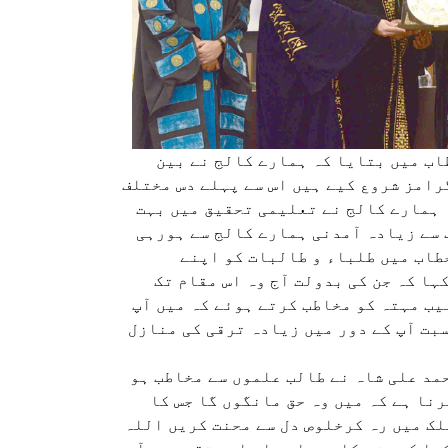
اب میں بتایا کہ ہمارے کالج نے بین
رامز شروع کیے ہیں اس سے پہلے دس مختلف
 ہمارے کالج نے تعلیمی تحقیق میں بہت
 سے زیادہ آمدنی ہمارے کالج سے ہورہی
طاب میں طلباء و طالبات کو اپنے
ا کہ جن کی بدولت آج وہ اس مقام تک
ب مہتہ کو مخاطب کرتے ہوئے کہ میں آپ
بت آپ کے دور میں زیادہ ترقی کی منازل
د علی شاہ نے طالب علموں سے مخاطب ہو
نا ہے کہ میں وہ حق مانگوں گا جس کا
لک میں رہ کرخلوص دل سے محنت کریں اللہ