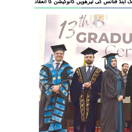
گ اینڈ فنانس کی تیرھویں کانوکیشن کا انعقاد