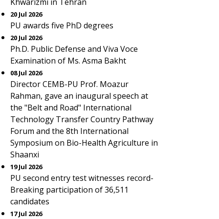
Khwarizmi in Tehran
20 Jul 2026
PU awards five PhD degrees
20 Jul 2026
Ph.D. Public Defense and Viva Voce
Examination of Ms. Asma Bakht
08 Jul 2026
Director CEMB-PU Prof. Moazur
Rahman, gave an inaugural speech at
the "Belt and Road" International
Technology Transfer Country Pathway
Forum and the 8th International
Symposium on Bio-Health Agriculture in
Shaanxi
19 Jul 2026
PU second entry test witnesses record-
Breaking participation of 36,511
candidates
17 Jul 2026