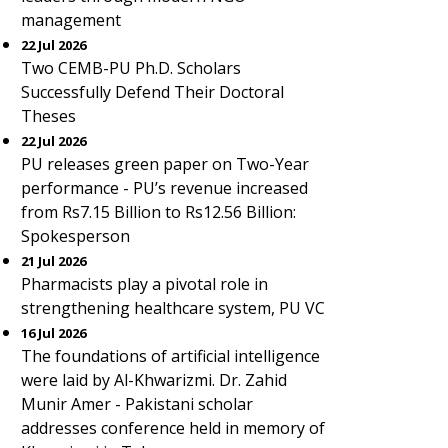
management
22 Jul 2026
Two CEMB-PU Ph.D. Scholars
Successfully Defend Their Doctoral
Theses
22 Jul 2026
PU releases green paper on Two-Year
performance - PU’s revenue increased
from Rs7.15 Billion to Rs12.56 Billion:
Spokesperson
21 Jul 2026
Pharmacists play a pivotal role in
strengthening healthcare system, PU VC
16 Jul 2026
The foundations of artificial intelligence
were laid by Al-Khwarizmi. Dr. Zahid
Munir Amer - Pakistani scholar
addresses conference held in memory of