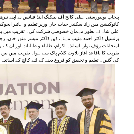
پنجاب یونیورسٹی ہیلی کالج آف بینکنگ اینڈ فنانس نے اپنے تیرھو
کانوکیشن میں رانا سکندر حیات خان وزیر تعلیم و ہائیر ایجو
علی شاہ نے بطور مہمان خصوصی شرکت کی۔ تقریب میں پرو،
پرنسپل ڈاکٹر احمد منیب مہتہ، ڈین ڈاکٹر مبشر منور خان، رجس
امتحانات رؤف نواز، اساتذہ اکرام، طلباء و طالبات اور ان کے
تقریب کا باقاعد آغاز تلاوت کلام پاک سے ہوا۔ تقریب میں تین
کی گئیں۔ تعلیم و تحقیق کو فروغ دینے کے لئے کالج کے اساتذہ