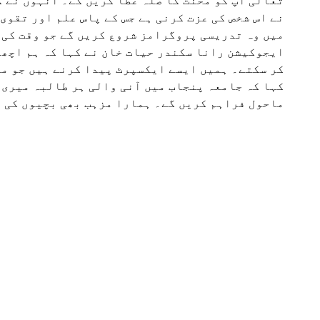
تعالیٰ آپ کو محنت کا صلہ عطا کریں گے۔ انہوں نے 
نے اس شخص کی عزت کرنی ہے جس کے پاس علم اور تقوی
میں وہ تدریسی پروگرامز شروع کریں گے جو وقت کی 
ایجوکیشن رانا سکندر حیات خان نے کہا کہ ہم اچھی
کر سکتے۔ ہمیں ایسے ایکسپرٹ پیدا کرنے ہیں جو م
کہا کہ جامعہ پنجاب میں آنی والی ہر طالبہ میری 
ماحول فراہم کریں گے۔ ہمارا مزہب بھی بچیوں کی ت