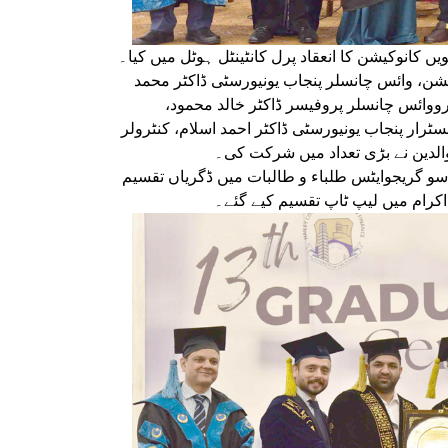
یں کانوکیشن کا انعقاد پرل کانٹینٹل ہوٹل میں کیا۔
کیشن، وائس چانسلر پنجاب یونیورسٹی ڈاکٹر محمد
وائس چانسلر پروفیسر ڈاکٹر خالد محمود
ٹرار پنجاب یونیورسٹی ڈاکٹر احمد اسلام، کنٹرولر
 والدین نے بڑی تعداد میں شرکت کی۔
 سو گریجوایٹس طلباء و طالبات میں ڈگریاں تقسیم
 اکرام میں لیپ ٹاپ تقسیم کیے گئے۔