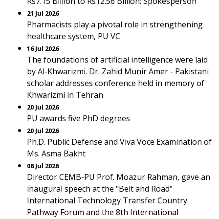
Rs7.15 Billion to Rs12.56 Billion: Spokesperson
21 Jul 2026
Pharmacists play a pivotal role in strengthening
healthcare system, PU VC
16 Jul 2026
The foundations of artificial intelligence were laid
by Al-Khwarizmi. Dr. Zahid Munir Amer - Pakistani
scholar addresses conference held in memory of
Khwarizmi in Tehran
20 Jul 2026
PU awards five PhD degrees
20 Jul 2026
Ph.D. Public Defense and Viva Voce Examination of
Ms. Asma Bakht
08 Jul 2026
Director CEMB-PU Prof. Moazur Rahman, gave an
inaugural speech at the "Belt and Road"
International Technology Transfer Country
Pathway Forum and the 8th International