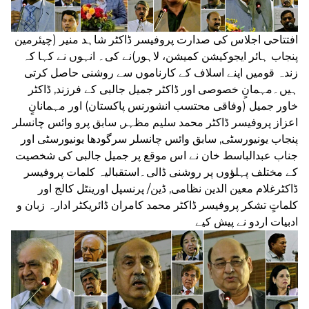
افتتاحی اجلاس کی صدارت پروفیسر ڈاکٹر شاہد منیر (چیئرمین
پنجاب ہائر ایجوکیشن کمیشن، لاہور)نے کی۔ انہوں نے کہا کہ
زندہ قومیں اپنے اسلاف کے کارناموں سے روشنی حاصل کرتی
ہیں۔مہمانٍ خصوصی اور ڈاکٹر جمیل جالبی کے فرزند, ڈاکٹر
خاور جمیل (وفاقی محتسب انشورنس پاکستان) اور مہمانانٍ
اعزاز پروفیسر ڈاکٹر محمد سلیم مظہر, سابق پرو وائس چانسلر
پنجاب یونیورسٹی, سابق وائس چانسلر سرگودھا یونیورسٹی اور
جناب عبدالباسط خان نے اس موقع پر جمیل جالبی کی شخصیت
کے مختلف پہلؤوں پر روشنی ڈالی۔استقبالیہ کلمات پروفیسر
ڈاکٹرغلام معین الدین نظامی, ڈین/ پرنسپل اورینٹل کالج اور
کلماتٍ تشکر پروفیسر ڈاکٹر محمد کامران ڈائریکٹر ادارہ زبان و
ادبیات اردو نے پیش کیے