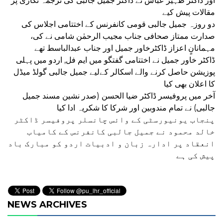
اور ڈاکٹر ظہیر عباس نے ڈاکٹر جمیل جالبی کی ترجمہ نگاری پر
مقالات پیش کیے
دو روزہ جمیل جالبی قومی کانفرنس کے اختتامی اجلاس کی
صدارت ممتاز صحافی جناب مجیب الرحمٰن شامی نے کی،
مہمانانٍ اعزاز ڈاکٹرخاور جمیل اور جناب عبدالباسط تھے
ڈاکٹر خاور جمیل نے اختتامی گفتگو میں ایم فل, اردو میں پہلی
پوزیشن حاصل کرنے والے اسکالر کےلیے جمیل جالبی گولڈ میڈل
کا اعلان بھی کیا
آخر میں پروفیسر ڈاکٹر ضیا الحسن (صدر نشین مسند جمیل
جالبی) نے تمام مندوبین اور شرکا کا شکریہ ادا کیا
پنجاب یونیورسٹی کے وائس چانسلر پروفیسر ڈاکٹر
خالد محمود نے جمیل جالبی کانفرنس کے کامیاب
انعقاد پر ادارہ زبان و ادبیات اردو کو مبارک باد
پیش کی ہے
NEWS ARCHIVES