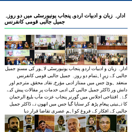
ادارہ زبان و ادبیات اردو, پنجاب یونیورسٹی میں دو روزہ
جمیل جالبی قومی کانفرنس
ادارہ زبان و ادبیات اردو, پنجاب یونیورسٹی لاہور کی مسندٍ جمیل
جالبی کے زیرٍ اہتمام دو روزہ جمیل جالبی قومی کانفرنس
منعقد ہوئ جس میں ممتاز ادبی مؤرخ, نقاد, محقق, مترجم اور
دانش ور ڈاکٹر جمیل جالبی کی ادبی خدمات پر مقالات پیش کیے
گۓ۔ افتتاحی اجلاس میں گورنر پنجاب عزت مآب بلیغ الرحمان
کا تہنیتی پیغام پڑھ کر سنایا گیا جس میں انھوں نے ڈاکٹر جمیل
جالبی کے افکار کے فروغ کو اہم عصری تقاضا قرار دیا