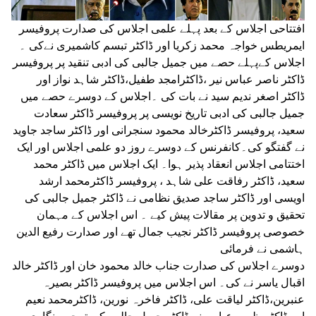
افتتاحی اجلاس کے بعد پہلے علمی اجلاس کی صدارت پروفیسر
ایمریطس خواجہ محمد زکریا اور ڈاکٹر تبسم کاشمیری نےکی ۔
اجلاس کےپہلے حصے میں جمیل جالبی کی ادبی تنقید پر پروفیسر
ڈاکٹر ناصر عباس نیر ،ڈاکٹرامجد طفیل،ڈاکٹر شاہد نواز اور
ڈاکٹر اصغر ندیم سید نے بات کی ۔اجلاس کے دوسرے حصے میں
جمیل جالبی کی ادبی تاریخ نویسی پر پروفیسر ڈاکٹر سعادت
سعید، پروفیسر ڈاکٹرخالد محمود سنجرانی اور ڈاکٹر ساجد جاوید
نے گفتگو کی۔کانفرنس کے دوسرے روز دو علمی اجلاس اور ایک
اختتامی اجلاس انعقاد پذیر ہوا۔ ایک اجلاس میں ڈاکٹر محمد
سعید، ڈاکٹر رفاقت علی شاہد ، پروفیسر ڈاکٹرمحمد ارشد
اویسی اور ڈاکٹر ساجد صدیق نظامی نے ڈاکٹر جمیل جالبی کی
تحقیق و تدوین پر مقالات پیش کیے ۔ اس اجلاس کے مہمان
خصوصی پروفیسر ڈاکٹر نجیب جمال تھے اور صدارت رفیع الدین
ہاشمی نے فرمائی
دوسرے اجلاس کی صدارت جناب خالد محمود خان اور ڈاکٹر خالد
اقبال یاسر نے کی۔ اس اجلاس میں پروفیسر ڈاکٹر بصیرہ
عنبرین،ڈاکٹر لیاقت علی، ڈاکٹر فاخرہ نورین، ڈاکٹرمحمد نعیم